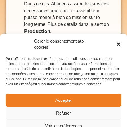
Dans ce cas, Altaneos assure les services
nécessaires pour que cet assembleur
puisse mener à bien sa mission sur le
long terme. Plus de détails dans la section
Production
.
Gérer le consentement aux
A côté de la large gamme de services
cookies
décrits ci-dessus, Altaneos peut
également intervenir en consultance
Pour offrir les meilleures expériences, nous utilisons des technologies
telles que les cookies pour stocker et/ou accéder aux informations des
horaire sur des sujets précis: aide au
appareils. Le fait de consentir à ces technologies nous permettra de traiter
diagnostic sur des produits existants, avis
des données telles que le comportement de navigation ou les ID uniques
technique de support pour des
sur ce site. Le fait de ne pas consentir ou de retirer son consentement peut
avoir un effet négatif sur certaines caractéristiques et fonctions.
investisseurs, conseil en compatibilité
électromagnétique (CEM),... Plus de
Consultance
détails dans la section
.
Accepter
Refuser
Voir les préférences